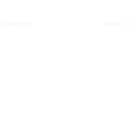
UM FRANQUEADO
UNIDADES
E
A POMODORI
A POMODORI
HOME