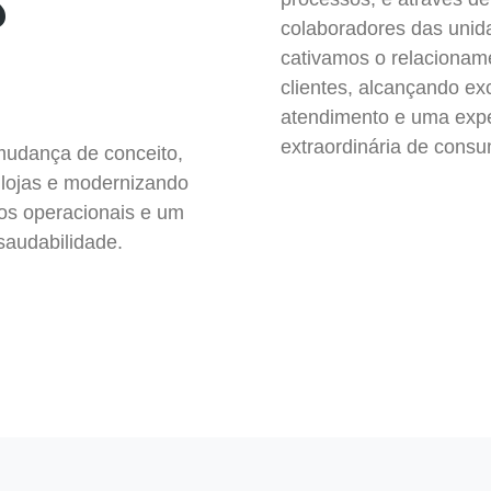
S
colaboradores das un
cativamos o relaciona
clientes, alcançando ex
atendimento e uma expe
extraordinária de cons
udança de conceito,
 lojas e modernizando
os operacionais e um
saudabilidade.