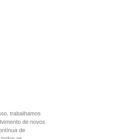
sso, trabalhamos
lvimento de novos
ontínua de
 todos os