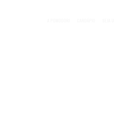
A POMODORI
CARDÁPIO
SEJA 