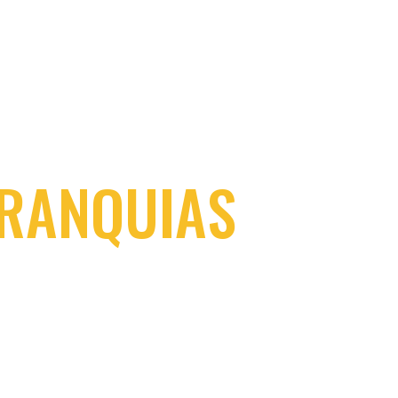
RANQUIAS
POMO
conquista de clientes atraídos pelo sabor, qualid
mica de autoria própria, a POMODORI passa a at
er uma unidade da marca, a fim de replicar em ou
o. Para atender a essa demanda, a partir de 2012
sua expansão através do Sistema de Franquias.