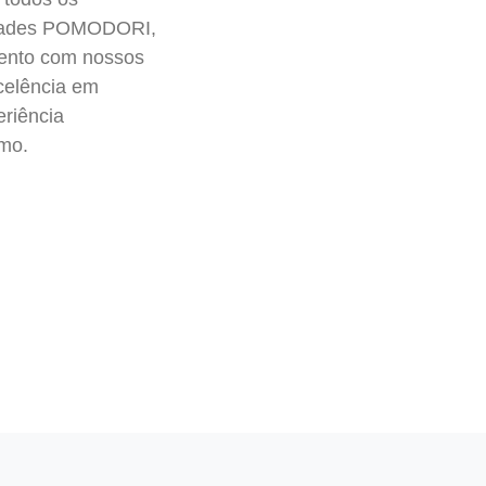
idades POMODORI,
mento com nossos
celência em
riência
umo.